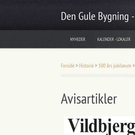
Den Gule Bygning -
NYHEDER
KALENDER - LOKALER
Forside
>
Historie
>
100 års jubilæum
Avisartikler