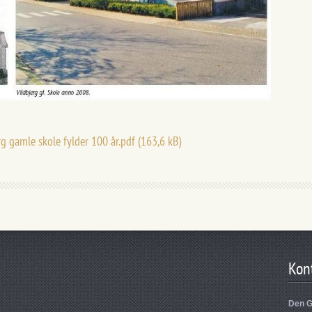
rg gamle skole fylder 100 år.pdf (163,6 kB)
Kon
Den G