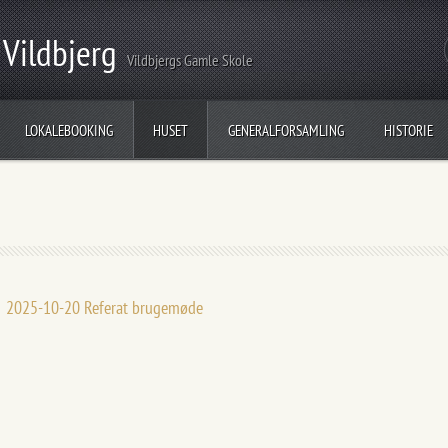
 Vildbjerg
Vildbjergs Gamle Skole
LOKALEBOOKING
HUSET
GENERALFORSAMLING
HISTORIE
2025-10-20 Referat brugemøde